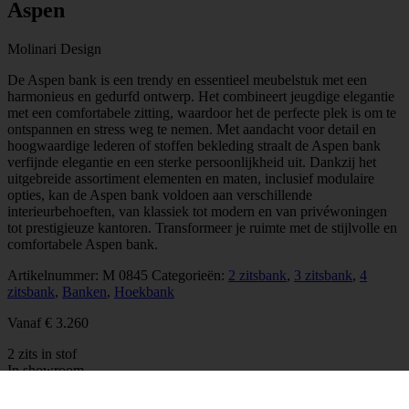
Aspen
Molinari Design
De Aspen bank is een trendy en essentieel meubelstuk met een
harmonieus en gedurfd ontwerp. Het combineert jeugdige elegantie
met een comfortabele zitting, waardoor het de perfecte plek is om te
ontspannen en stress weg te nemen. Met aandacht voor detail en
hoogwaardige lederen of stoffen bekleding straalt de Aspen bank
verfijnde elegantie en een sterke persoonlijkheid uit. Dankzij het
uitgebreide assortiment elementen en maten, inclusief modulaire
opties, kan de Aspen bank voldoen aan verschillende
interieurbehoeften, van klassiek tot modern en van privéwoningen
tot prestigieuze kantoren. Transformeer je ruimte met de stijlvolle en
comfortabele Aspen bank.
Artikelnummer:
M 0845
Categorieën:
2 zitsbank
,
3 zitsbank
,
4
zitsbank
,
Banken
,
Hoekbank
Vanaf
€
3.260
2 zits in stof
In showroom
Vrijblijvend contact