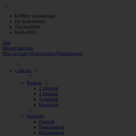
8.000m² woondesign
De beste service
Top kwaliteit
Sinds 1924
Sale
Mobiel Interieur
Mijn account
Winkelwagen
Winkelwagen
Collectie
Banken
2 zitsbank
3 zitsbank
4 zitsbank
Hoekbank
Fauteuils
Fauteuil
Draaifauteuil
Relaxfauteuil