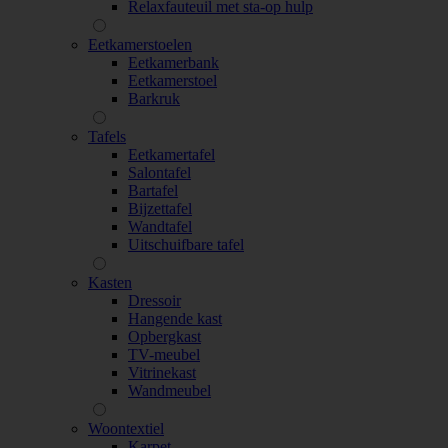
Relaxfauteuil met sta-op hulp
Eetkamerstoelen
Eetkamerbank
Eetkamerstoel
Barkruk
Tafels
Eetkamertafel
Salontafel
Bartafel
Bijzettafel
Wandtafel
Uitschuifbare tafel
Kasten
Dressoir
Hangende kast
Opbergkast
TV-meubel
Vitrinekast
Wandmeubel
Woontextiel
Karpet