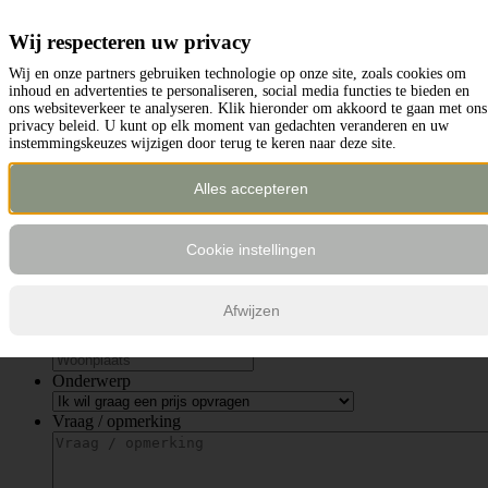
Contactformulier
Wij respecteren uw privacy
Wij en onze partners gebruiken technologie op onze site, zoals cookies om
inhoud en advertenties te personaliseren, social media functies te bieden en
ons websiteverkeer te analyseren. Klik hieronder om akkoord te gaan met ons
privacy beleid. U kunt op elk moment van gedachten veranderen en uw
instemmingskeuzes wijzigen door terug te keren naar deze site.
Aanhef
*
Mevrouw
Alles accepteren
De heer
Naam
*
Naam
Cookie instellingen
E-mailadres
*
Telefoonnummer
Afwijzen
Woonplaats
*
Onderwerp
Vraag / opmerking