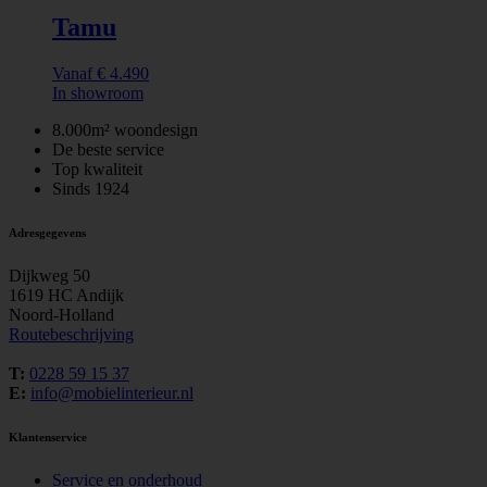
Tamu
Vanaf
€
4.490
In showroom
8.000m² woondesign
De beste service
Top kwaliteit
Sinds 1924
Adresgegevens
Dijkweg 50
1619 HC Andijk
Noord-Holland
Routebeschrijving
T:
0228 59 15 37
E:
info@mobielinterieur.nl
Klantenservice
Service en onderhoud