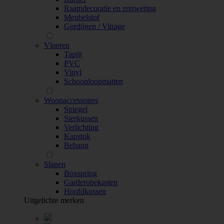
Raamdecoratie en zonwering
Meubelstof
Gordijnen / Vitrage
Vloeren
Tapijt
PVC
Vinyl
Schoonloopmatten
Woonaccessoires
Spiegel
Sierkussen
Verlichting
Kapstok
Behang
Slapen
Boxspring
Garderobekasten
Hoofdkussen
Uitgelichte merken