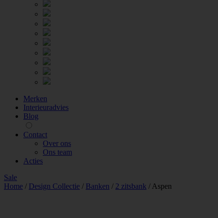
Merken
Interieuradvies
Blog
Contact
Over ons
Ons team
Acties
Sale
Home
/
Design Collectie
/
Banken
/
2 zitsbank
/
Aspen