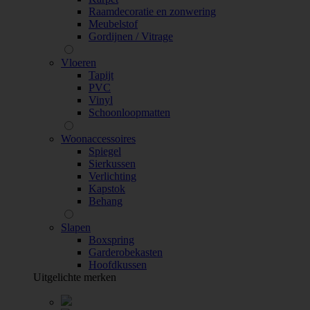
Raamdecoratie en zonwering
Meubelstof
Gordijnen / Vitrage
Vloeren
Tapijt
PVC
Vinyl
Schoonloopmatten
Woonaccessoires
Spiegel
Sierkussen
Verlichting
Kapstok
Behang
Slapen
Boxspring
Garderobekasten
Hoofdkussen
Uitgelichte merken