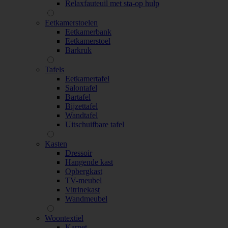
Relaxfauteuil met sta-op hulp
Eetkamerstoelen
Eetkamerbank
Eetkamerstoel
Barkruk
Tafels
Eetkamertafel
Salontafel
Bartafel
Bijzettafel
Wandtafel
Uitschuifbare tafel
Kasten
Dressoir
Hangende kast
Opbergkast
TV-meubel
Vitrinekast
Wandmeubel
Woontextiel
Karpet