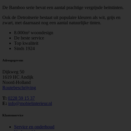
De Bamboo serie bevat een aantal prachtige vergrijsde beitstinten.
Ook de Detroitserie bestaat uit populaire kleuren als wit, grijs en
zwart, met daarnaast nog een aantal natuurlijke tinten.
8.000m² woondesign
De beste service
Top kwaliteit
Sinds 1924
Adresgegevens
Dijkweg 50
1619 HC Andijk
Noord-Holland
Routebeschrijving
T:
0228 59 15 37
E:
info@mobielinterieur.nl
Klantenservice
Service en onderhoud