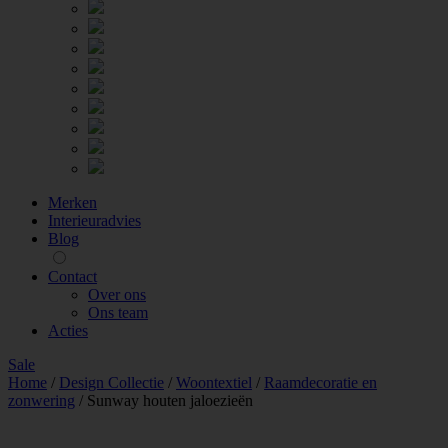
Merken
Interieuradvies
Blog
Contact
Over ons
Ons team
Acties
Sale
Home
/
Design Collectie
/
Woontextiel
/
Raamdecoratie en
zonwering
/
Sunway houten jaloezieën