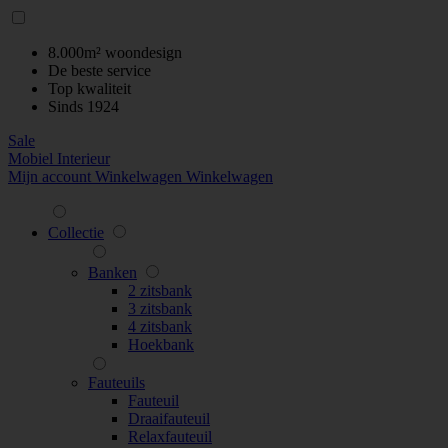
8.000m² woondesign
De beste service
Top kwaliteit
Sinds 1924
Sale
Mobiel Interieur
Mijn account
Winkelwagen
Winkelwagen
Collectie
Banken
2 zitsbank
3 zitsbank
4 zitsbank
Hoekbank
Fauteuils
Fauteuil
Draaifauteuil
Relaxfauteuil