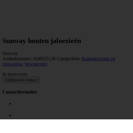
Sunway houten jaloezieën
Sunway
Artikelnummer:
A00025138
Categorieën:
Raamdecoratie en
zonwering
,
Woontextiel
In showroom
Vrijblijvend contact
Contactformulier
Aanhef
*
Mevrouw