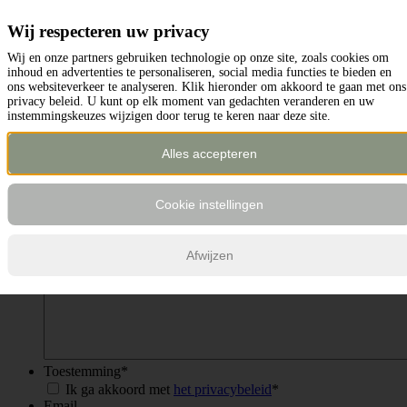
De heer
Wij respecteren uw privacy
Naam
*
Naam
Wij en onze partners gebruiken technologie op onze site, zoals cookies om
E-mailadres
*
inhoud en advertenties te personaliseren, social media functies te bieden en
ons websiteverkeer te analyseren. Klik hieronder om akkoord te gaan met ons
privacy beleid. U kunt op elk moment van gedachten veranderen en uw
Telefoonnummer
instemmingskeuzes wijzigen door terug te keren naar deze site.
Woonplaats
*
Alles accepteren
Onderwerp
Cookie instellingen
Vraag / opmerking
Afwijzen
Toestemming
*
Ik ga akkoord met
het privacybeleid
*
Email