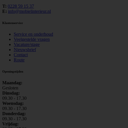
T:
0228 59 15 37
E:
info@mobielinterieur.nl
Klantenservice
Service en onderhoud
Veelgestelde vragen
Vacature/stage
Nieuwsbrief
Contact
Route
Openingstijden
Maandag:
Gesloten
Dinsdag:
09.30 - 17.30
Woensdag:
09.30 - 17.30
Donderdag:
09.30 - 17.30
Vrijdag: