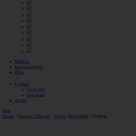
Merken
Interieuradvies
Blog
Contact
Over ons
Ons team
Acties
Sale
Home
/
Design Collectie
/
Tafels
/
Bijzettafel
/
Teatime