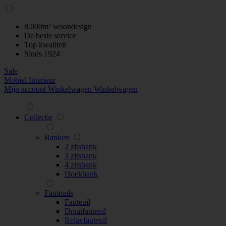
8.000m² woondesign
De beste service
Top kwaliteit
Sinds 1924
Sale
Mobiel Interieur
Mijn account
Winkelwagen
Winkelwagen
Collectie
Banken
2 zitsbank
3 zitsbank
4 zitsbank
Hoekbank
Fauteuils
Fauteuil
Draaifauteuil
Relaxfauteuil