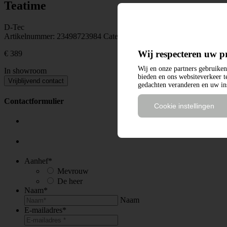
Teatime
D-Tec
Artikelnummer:
23498723984
Categorieën:
Bijzettafel
,
Tafels
Wij respecteren uw p
€
389
Wij en onze partners gebruiken 
In showroom
bieden en ons websiteverkeer 
Vrijblijvend contact
gedachten veranderen en uw ins
Contactformulier
Cookie instellingen
Aanhef
*
Mevrouw
De heer
Naam
*
Naam
E-mailadres
*