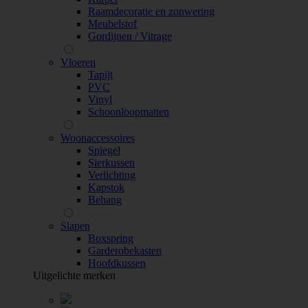
Raamdecoratie en zonwering
Meubelstof
Gordijnen / Vitrage
Vloeren
Tapijt
PVC
Vinyl
Schoonloopmatten
Woonaccessoires
Spiegel
Sierkussen
Verlichting
Kapstok
Behang
Slapen
Boxspring
Garderobekasten
Hoofdkussen
Uitgelichte merken