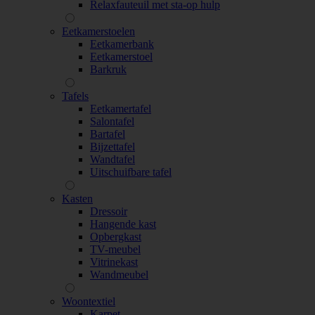
Relaxfauteuil met sta-op hulp
Eetkamerstoelen
Eetkamerbank
Eetkamerstoel
Barkruk
Tafels
Eetkamertafel
Salontafel
Bartafel
Bijzettafel
Wandtafel
Uitschuifbare tafel
Kasten
Dressoir
Hangende kast
Opbergkast
TV-meubel
Vitrinekast
Wandmeubel
Woontextiel
Karpet